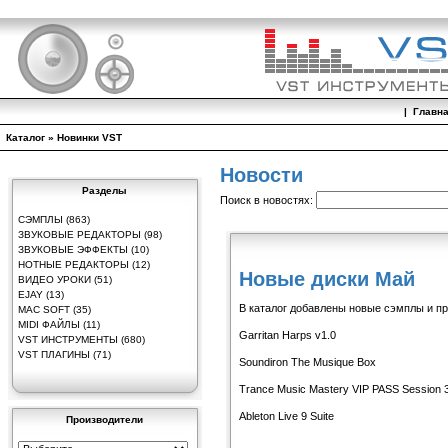
|
Главн
Каталог »
Новинки VST
Новости
Разделы
Поиск в новостях:
СЭМПЛЫ
(863)
ЗВУКОВЫЕ РЕДАКТОРЫ
(98)
ЗВУКОВЫЕ ЭФФЕКТЫ
(10)
НОТНЫЕ РЕДАКТОРЫ
(12)
Новые диски Май
ВИДЕО УРОКИ
(51)
EJAY
(13)
В каталог добавлены новые сэмплы и п
MAC SOFT
(35)
MIDI ФАЙЛЫ
(11)
Garritan Harps v1.0
VST ИНСТРУМЕНТЫ
(680)
VST ПЛАГИНЫ
(71)
Soundiron The Musique Box
Trance Music Mastery VIP PASS Session 
Ableton Live 9 Suite
Производители